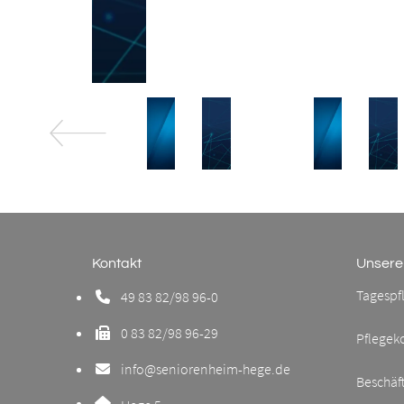
Kontakt
Unsere
Tagespf
49 83 82/98 96-0
Telefonnummer: 0 8 3 8 2 9 8 9 6 0
0 83 82/98 96-29
Pflegek
Faxnummer: 0 8 3 8 2 9 8 9 6 2 9
info@seniorenheim-hege.de
E-Mail Adresse: info@seniorenheim-hege.de
Beschäf