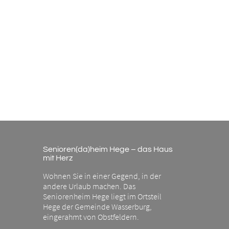
Senioren(da)heim Hege – das Haus
mit Herz
Wohnen Sie in einer Gegend, in der
andere Urlaub machen. Das
Seniorenheim Hege liegt im Ortsteil
Hege der Gemeinde Wasserburg,
eingerahmt von Obstfeldern.