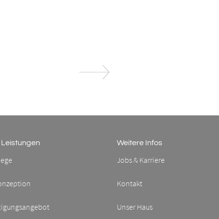
 Leistungen
Weitere Infos
lege
Jobs & Karriere
onzeption
Kontakt
tigungsangebot
Unser Haus