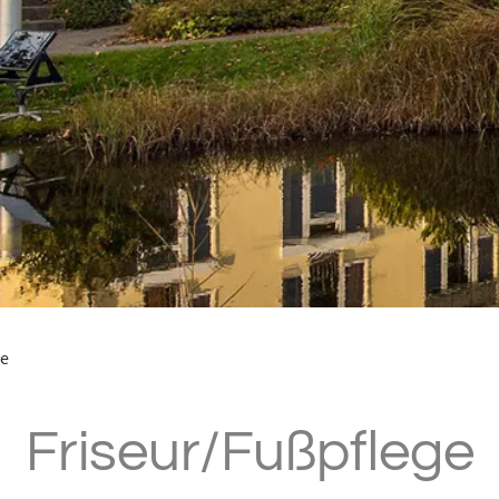
ge
Einleitung
Friseur/Fußpflege