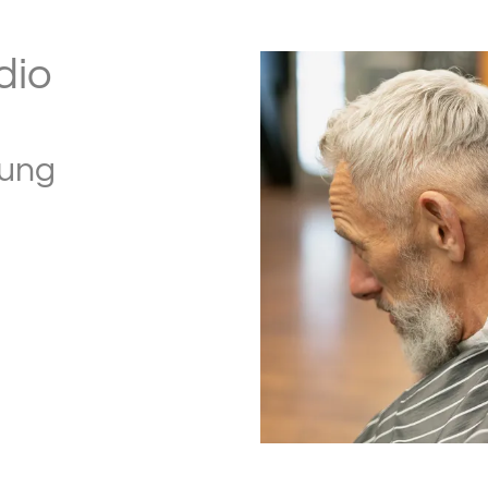
dio
rung