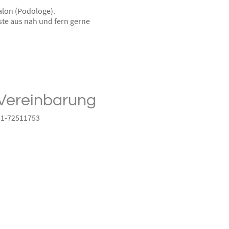
alon (Podologe).
ste aus nah und fern gerne
Vereinbarung
51-72511753