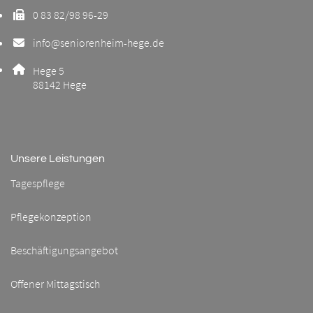
0 83 82/98 96-29
Faxnummer: 0 8 3 8 2 9 8 9 6 2 9
info@seniorenheim-hege.de
E-Mail Adresse: info@seniorenheim-hege.de
Adresse:
Hege 5
, 8 8 1 4 2
88142
Hege
Unsere Leistungen
Tagespflege
Pflegekonzeption
Beschäftigungsangebot
Offener Mittagstisch